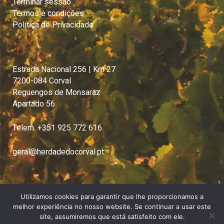
Terminar sessão
Termos e condições
Política de Privacidade
Estrada Nacional 256 | Km 27
7200-084 Corval
Reguengos de Monsaraz
Apartado 56
Telem. +351 925 772 616
geral@herdadedocorval.pt
Utilizamos cookies para garantir que lhe proporcionamos a
melhor experiência no nosso website. Se continuar a usar este
site, assumiremos que está satisfeito com ele.
© Copyright Herdade do Corval |
Politica de Privacidade
|