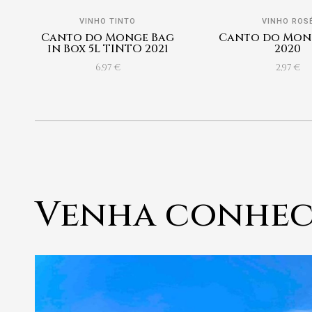
VINHO TINTO
VINHO ROS
Canto do Monge Bag
Canto do Mon
in Box 5L TINTO 2021
2020
6,97
€
2,97
€
Venha conhec