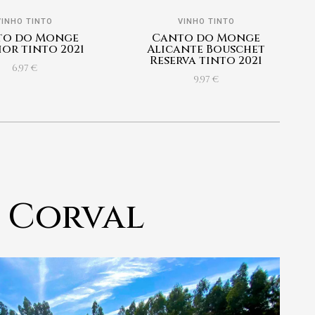
VINHO TINTO
VINHO TINTO
to do Monge
Canto do Monge
ior tinto 2021
Alicante Bouschet
Reserva tinto 2021
6,97
€
9,97
€
 Corval