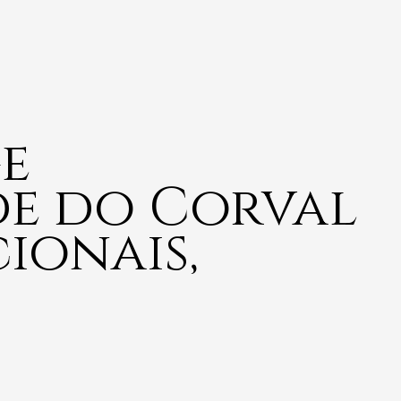
e
de do Corval
ionais,