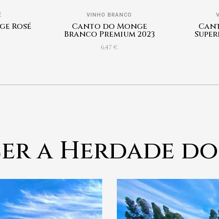
É
VINHO BRANCO
ge Rosé
Canto do Monge
Can
Branco Premium 2023
Super
6,47
€
er a Herdade do