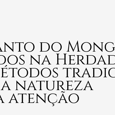
Canto do Mong
dos na Herda
étodos tradic
 a natureza
a atenção